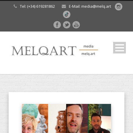
Tel: (+34) 619281862
E-Mail: media@melq.art