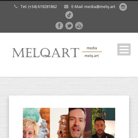
Tel: (+34) 619281862
E-Mail: media@melq.art