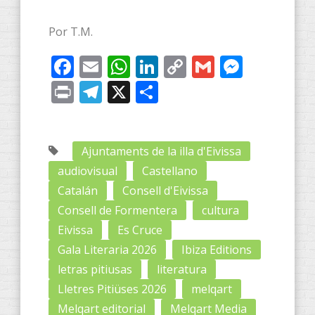
Por T.M.
Facebook
Email
WhatsApp
LinkedIn
Copy
Gmail
Messe
Link
Print
Telegram
X
Compartir
Ajuntaments de la illa d'Eivissa
audiovisual
Castellano
Catalán
Consell d'Eivissa
Consell de Formentera
cultura
Eivissa
Es Cruce
Gala Literaria 2026
Ibiza Editions
letras pitiusas
literatura
Lletres Pitiüses 2026
melqart
Melqart editorial
Melqart Media