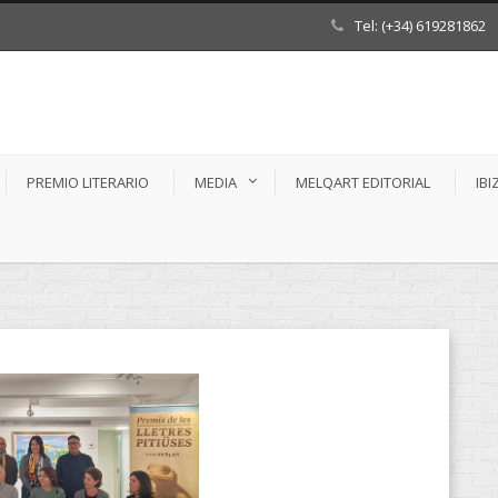
Tel: (+34) 619281862
PREMIO LITERARIO
MEDIA
MELQART EDITORIAL
IBI