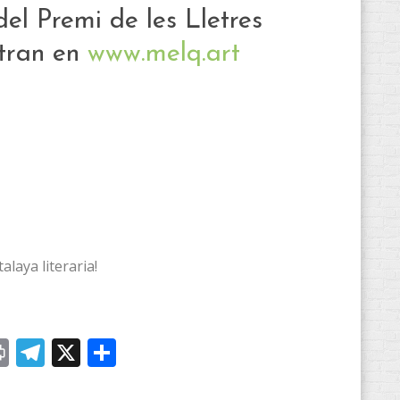
el Premi de les Lletres
ntran en
www.melq.art
laya literaria!
l
essenger
Print
Telegram
X
Compartir