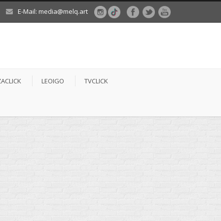
E-Mail: media@melq.art
ZACLICK
LEOIGO
TVCLICK