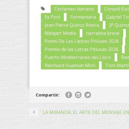
Certamen literario
Consell Eiv
Es Port
Formentera
Gabriel To
Jean Pierre Quiroz Rivera
JP Quiroz
Melqart Media
narrativa breve
Premi De Les Lletres Pitiüses 2026
Premio de las Letras Pitiusas 2026
Puerto Mediterráneo del Libro
Ra
Reinhard Huaman Mori
Toni Martí
Compartir:
LA MIRANDA: EL ARTE DEL MENSAJE E