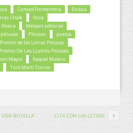
issa
Consell Formentera
Eivissa
rres Chalk
Ibiza
 Rivera
Melqart editorial
pitiusas
Pitiüses
poesía
Premio de las Letras Pitiusas
Premio De Les LLetres Pitiüses
mon Mayol
Raquel Molero
Toni Martí Torres
N UNA BOTELLA
CITA CON LAS LETRAS