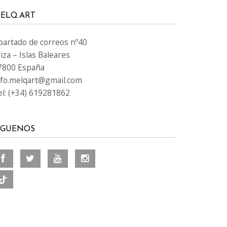
ELQ.ART
partado de correos nº40
iza – Islas Baleares
7800 España
nfo.melqart@gmail.com
el: (+34) 619281862
ÍGUENOS