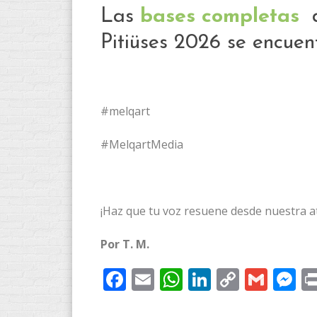
Las
bases completas
d
Pitiüses 2026 se encue
#melqart
#MelqartMedia
​¡Haz que tu voz resuene desde nuestra ata
Por T. M.
Facebook
Email
WhatsApp
LinkedIn
Copy
Gmai
M
Link