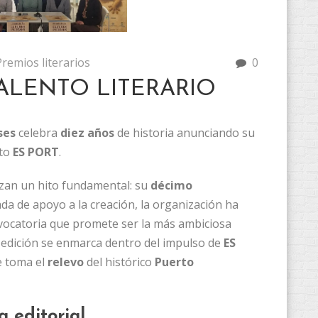
Premios literarios
0
ALENTO LITERARIO
ses
celebra
diez años
de historia anunciando su
cto
ES PORT
.
zan un hito fundamental: su
décimo
a de apoyo a la creación, la organización ha
vocatoria que promete ser la más ambiciosa
 edición se enmarca dentro del impulso de
ES
e toma el
relevo
del histórico
Puerto
a editorial