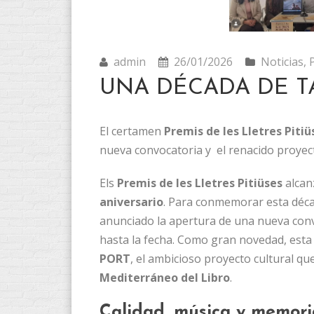
admin
26/01/2026
Noticias
,
UNA DÉCADA DE T
​El certamen
Premis de les Lletres Pitiü
nueva convocatoria y el renacido proye
​Els
Premis de les Lletres Pitiüses
alcan
aniversario
. Para conmemorar esta décad
anunciado la apertura de una nueva con
hasta la fecha. Como gran novedad, esta
PORT
, el ambicioso proyecto cultural qu
Mediterráneo del Libro
.
​Calidad, música y memori