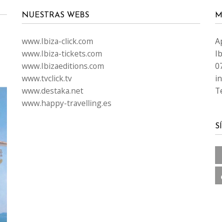
NUESTRAS WEBS
M
www.Ibiza-click.com
A
www.Ibiza-tickets.com
Ib
www.Ibizaeditions.com
0
www.tvclick.tv
i
www.destaka.net
T
www.happy-travelling.es
S