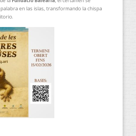
 de la
Fundació Baleària
, el certamen se
 palabra en las islas, transformando la chispa
torio.