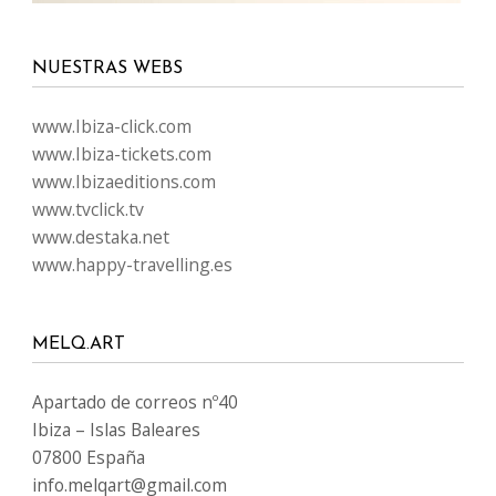
NUESTRAS WEBS
www.Ibiza-click.com
www.Ibiza-tickets.com
www.Ibizaeditions.com
www.tvclick.tv
www.destaka.net
www.happy-travelling.es
MELQ.ART
Apartado de correos nº40
Ibiza – Islas Baleares
07800 España
info.melqart@gmail.com