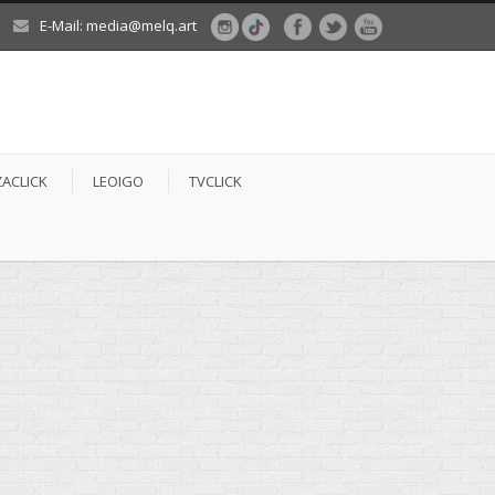
E-Mail: media@melq.art
ZACLICK
LEOIGO
TVCLICK