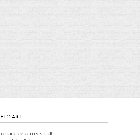
ELQ.ART
partado de correos nº40