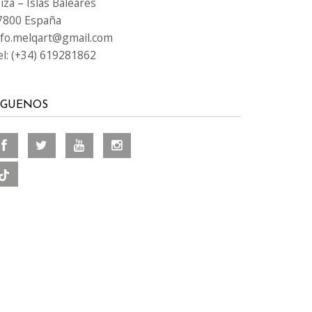
iza – Islas Baleares
7800 España
nfo.melqart@gmail.com
el: (+34) 619281862
ÍGUENOS