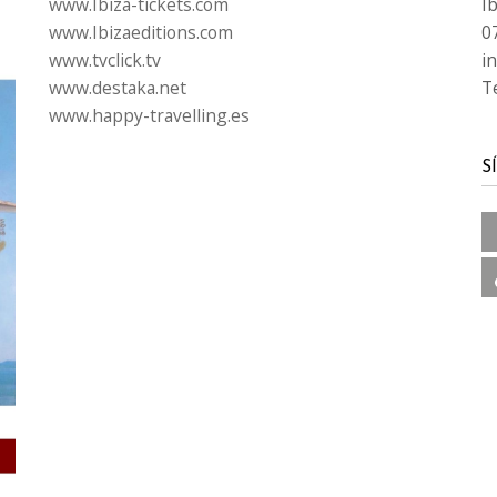
www.Ibiza-tickets.com
Ib
www.Ibizaeditions.com
0
www.tvclick.tv
i
www.destaka.net
T
www.happy-travelling.es
S