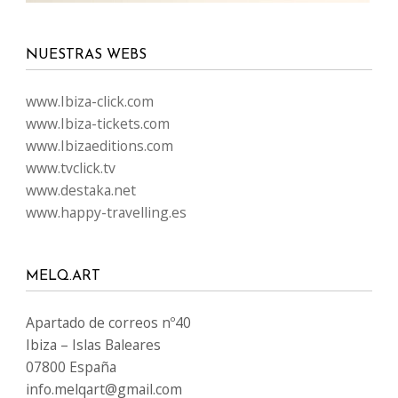
NUESTRAS WEBS
www.Ibiza-click.com
www.Ibiza-tickets.com
www.Ibizaeditions.com
www.tvclick.tv
www.destaka.net
www.happy-travelling.es
MELQ.ART
Apartado de correos nº40
Ibiza – Islas Baleares
07800 España
info.melqart@gmail.com