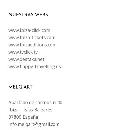
NUESTRAS WEBS
www.Ibiza-click.com
www.Ibiza-tickets.com
www.Ibizaeditions.com
www.tvclick.tv
www.destaka.net
www.happy-travelling.es
MELQ.ART
Apartado de correos nº40
Ibiza – Islas Baleares
07800 España
info.melqart@gmail.com