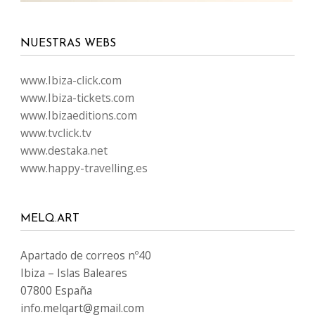
NUESTRAS WEBS
www.Ibiza-click.com
www.Ibiza-tickets.com
www.Ibizaeditions.com
www.tvclick.tv
www.destaka.net
www.happy-travelling.es
MELQ.ART
Apartado de correos nº40
Ibiza – Islas Baleares
07800 España
info.melqart@gmail.com