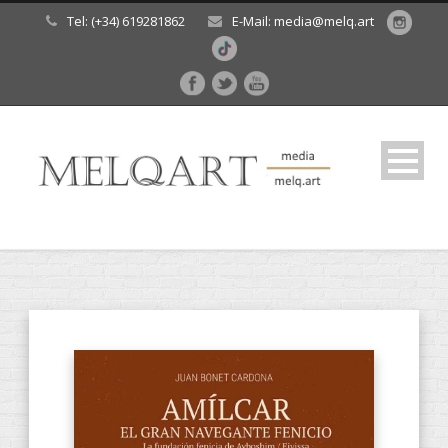
Tel: (+34) 619281862
E-Mail: media@melq.art