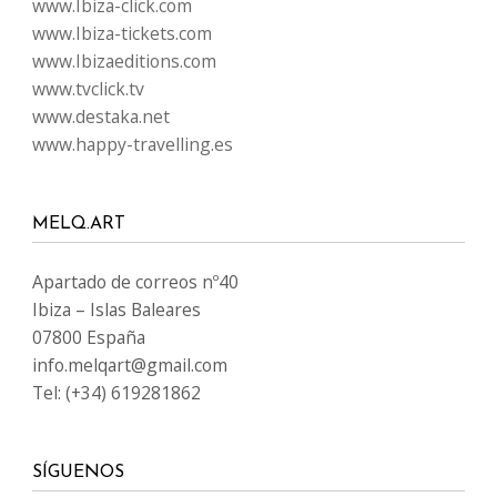
www.Ibiza-click.com
www.Ibiza-tickets.com
www.Ibizaeditions.com
www.tvclick.tv
www.destaka.net
www.happy-travelling.es
MELQ.ART
Apartado de correos nº40
Ibiza – Islas Baleares
07800 España
info.melqart@gmail.com
Tel: (+34) 619281862
SÍGUENOS