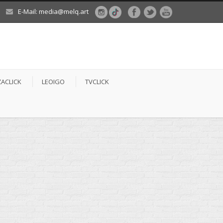
E-Mail: media@melq.art
ZACLICK
LEOIGO
TVCLICK