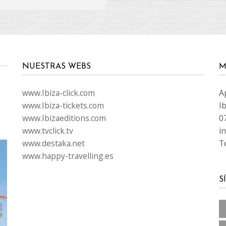
NUESTRAS WEBS
M
www.Ibiza-click.com
A
www.Ibiza-tickets.com
Ib
www.Ibizaeditions.com
0
www.tvclick.tv
i
www.destaka.net
T
www.happy-travelling.es
S