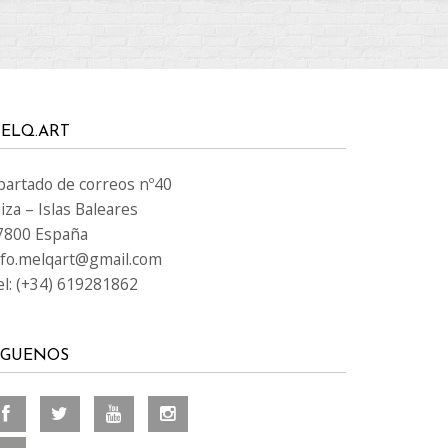
ELQ.ART
partado de correos nº40
iza – Islas Baleares
7800 España
nfo.melqart@gmail.com
el: (+34) 619281862
ÍGUENOS