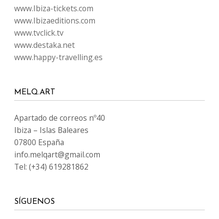
www.Ibiza-tickets.com
www.Ibizaeditions.com
www.tvclick.tv
www.destaka.net
www.happy-travelling.es
MELQ.ART
Apartado de correos nº40
Ibiza – Islas Baleares
07800 España
info.melqart@gmail.com
Tel: (+34) 619281862
SÍGUENOS