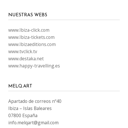
NUESTRAS WEBS
www.Ibiza-click.com
www.Ibiza-tickets.com
www.Ibizaeditions.com
www.tvclick.tv
www.destaka.net
www.happy-travelling.es
MELQ.ART
Apartado de correos nº40
Ibiza – Islas Baleares
07800 España
info.melqart@gmail.com