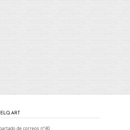
ELQ.ART
partado de correos nº40