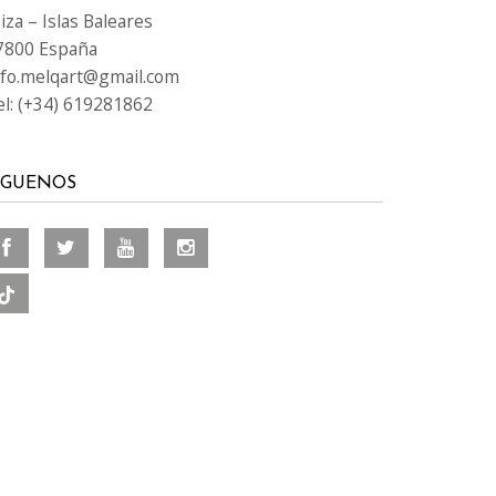
iza – Islas Baleares
7800 España
nfo.melqart@gmail.com
el: (+34) 619281862
ÍGUENOS