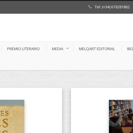
Tel: (+34) 619281862
PREMIO LITERARIO
MEDIA
MELQART EDITORIAL
IBI