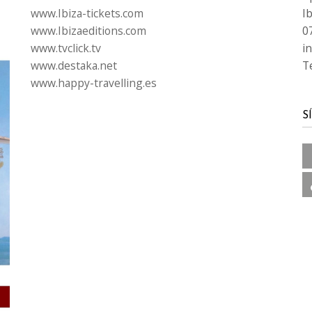
www.Ibiza-tickets.com
Ib
www.Ibizaeditions.com
0
www.tvclick.tv
i
www.destaka.net
T
www.happy-travelling.es
S