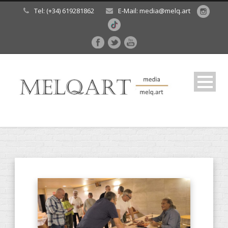
Tel: (+34) 619281862
E-Mail: media@melq.art