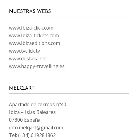
NUESTRAS WEBS
www.Ibiza-click.com
www.Ibiza-tickets.com
www.Ibizaeditions.com
www.tvclick.tv
www.destaka.net
www.happy-travelling.es
MELQ.ART
Apartado de correos nº40
Ibiza – Islas Baleares
07800 España
info.melqart@gmail.com
Tel: (+34) 619281862