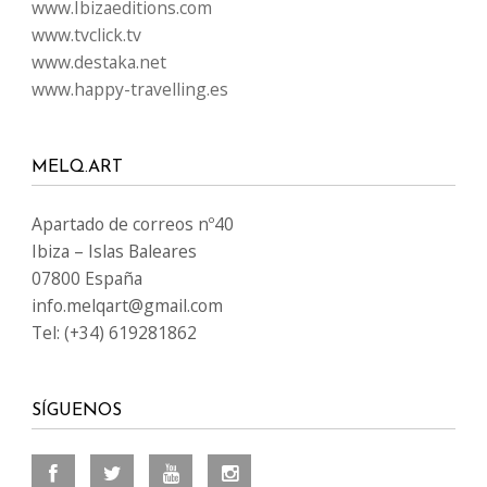
www.Ibizaeditions.com
www.tvclick.tv
www.destaka.net
www.happy-travelling.es
MELQ.ART
Apartado de correos nº40
Ibiza – Islas Baleares
07800 España
info.melqart@gmail.com
Tel: (+34) 619281862
SÍGUENOS