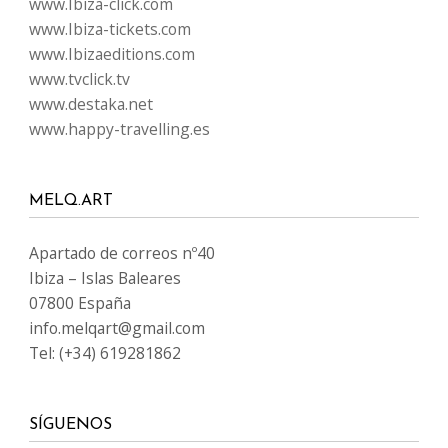
www.Ibiza-click.com
www.Ibiza-tickets.com
www.Ibizaeditions.com
www.tvclick.tv
www.destaka.net
www.happy-travelling.es
MELQ.ART
Apartado de correos nº40
Ibiza – Islas Baleares
07800 España
info.melqart@gmail.com
Tel: (+34) 619281862
SÍGUENOS