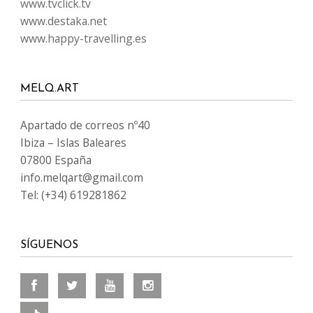
www.tvclick.tv
www.destaka.net
www.happy-travelling.es
MELQ.ART
Apartado de correos nº40
Ibiza – Islas Baleares
07800 España
info.melqart@gmail.com
Tel: (+34) 619281862
SÍGUENOS