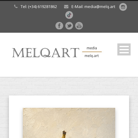
Tel: (+34) 619281862
E-Mail: media@melq.art