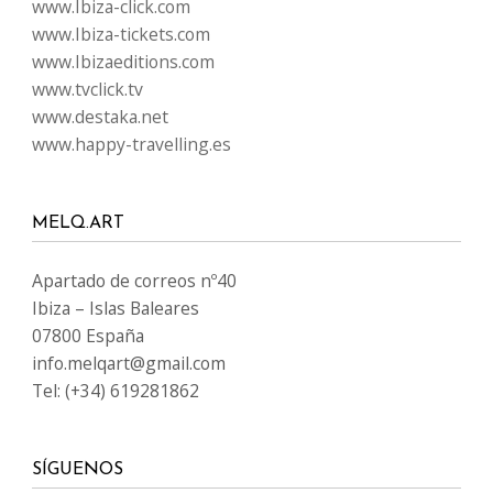
www.Ibiza-click.com
www.Ibiza-tickets.com
www.Ibizaeditions.com
www.tvclick.tv
www.destaka.net
www.happy-travelling.es
MELQ.ART
Apartado de correos nº40
Ibiza – Islas Baleares
07800 España
info.melqart@gmail.com
Tel: (+34) 619281862
SÍGUENOS