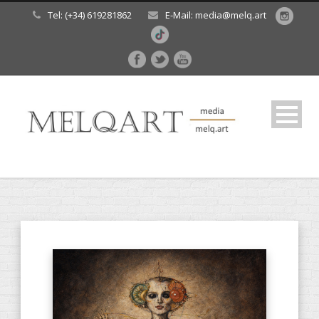
Tel: (+34) 619281862
E-Mail: media@melq.art